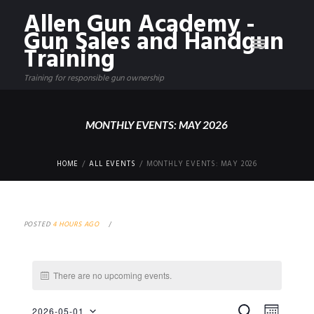
Allen Gun Academy -
Gun Sales and Handgun
Training
Training for responsible gun ownership
MONTHLY EVENTS: MAY 2026
HOME
ALL EVENTS
MONTHLY EVENTS: MAY 2026
POSTED
4 HOURS AGO
There are no upcoming events.
E
E
S
2026-05-01